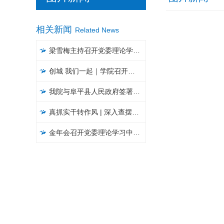
相关新闻
Related News
梁雪梅主持召开党委理论学习中心组集体学习会
创城 我们一起｜​学院召开文明城市创建工作推进会
我院与阜平县人民政府签署战略合作协议暨“乡村振兴工作站”揭牌仪式
真抓实干转作风 | 深入查摆问题，聚焦聚力破解，以攻坚克难精神推进大讨论活动见实效（五）
金年会召开党委理论学习中心组学习会