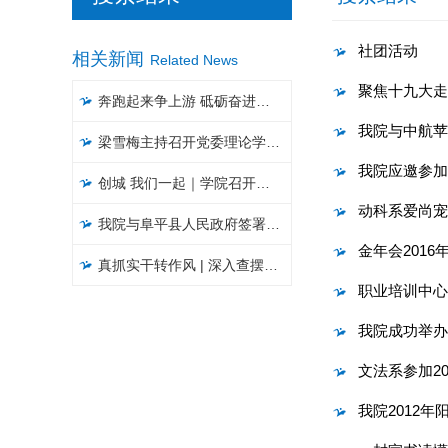
社团活动
相关新闻
Related News
聚焦十九大走
奔跑起来争上游 砥砺奋进创辉煌——学院举行庆祝第38个教师节表彰大会
我院与中航苹
梁雪梅主持召开党委理论学习中心组集体学习会
我院应邀参加廊
创城 我们一起｜​学院召开文明城市创建工作推进会
动科系爱尚宠
我院与阜平县人民政府签署战略合作协议暨“乡村振兴工作站”揭牌仪式
金年会201
真抓实干转作风 | 深入查摆问题，聚焦聚力破解，以攻坚克难精神推进大讨论活动见实效（五）
职业培训中心
我院成功举办
文法系参加2
我院2012